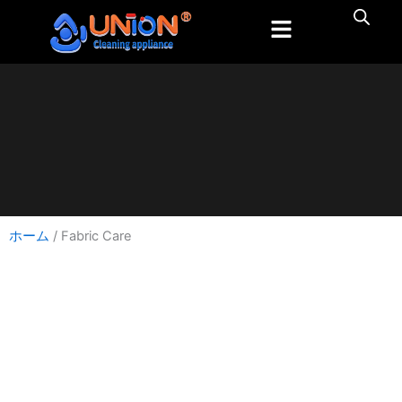
内
容
を
ス
キ
ッ
プ
ホーム
/ Fabric Care